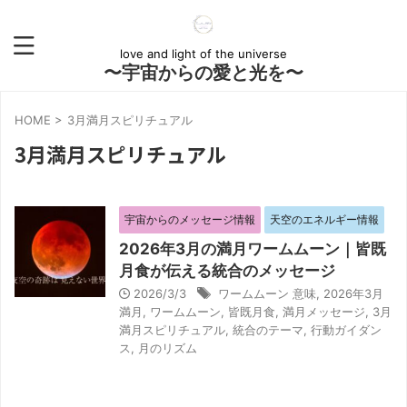
love and light of the universe
〜宇宙からの愛と光を〜
HOME
>
3月満月スピリチュアル
3月満月スピリチュアル
宇宙からのメッセージ情報
天空のエネルギー情報
2026年3月の満月ワームムーン｜皆既
月食が伝える統合のメッセージ
2026/3/3
ワームムーン 意味
,
2026年3月
満月
,
ワームムーン
,
皆既月食
,
満月メッセージ
,
3月
満月スピリチュアル
,
統合のテーマ
,
行動ガイダン
ス
,
月のリズム