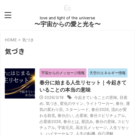
love and light of the universe
〜宇宙からの愛と光を〜
HOME
>
気づき
気づき
宇宙からのメッセージ情報
天空のエネルギー情報
春分に始まる人生リセット｜今起きて
いることの本当の意味
2026/3/18
今起きていることの意味
,
目覚
め
,
気づき
,
変化のサイン
,
ライトワーカー
,
春分
,
運
気の変わり目
,
スターシード
,
春分2026
,
流れが変
わる前兆
,
春分占い
,
占星術
,
春分スピリチュアル
,
占星術2026
,
春分とは
,
星読み
,
春分の意味
,
スピリ
チュアル
,
宇宙元旦
,
高次元メッセージ
,
人生リセッ
ト
,
ハイヤーセルフ
,
人生の転機
,
自己理解