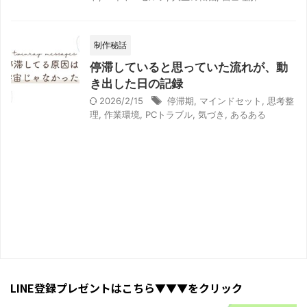
制作秘話
停滞していると思っていた流れが、動
き出した日の記録
2026/2/15
停滞期
,
マインドセット
,
思考整
理
,
作業環境
,
PCトラブル
,
気づき
,
あるある
LINE登録プレゼントはこちら▼▼▼をクリック