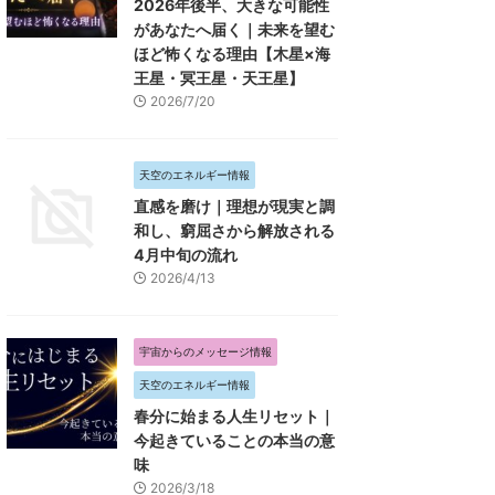
2026年後半、大きな可能性
があなたへ届く｜未来を望む
ほど怖くなる理由【木星×海
王星・冥王星・天王星】
2026/7/20
天空のエネルギー情報
直感を磨け｜理想が現実と調
和し、窮屈さから解放される
4月中旬の流れ
2026/4/13
宇宙からのメッセージ情報
天空のエネルギー情報
春分に始まる人生リセット｜
今起きていることの本当の意
味
2026/3/18