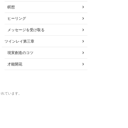
瞑想
ヒーリング
メッセージを受け取る
ツインレイ第三章
現実創造のコツ
才能開花
運営されています。