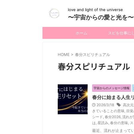
love and light of the universe
〜宇宙からの愛と光を〜
ホーム
スピを仕事に
HOME
>
春分スピリチュアル
春分スピリチュアル
宇宙からのメッセージ情報
春分に始まる人生
2026/3/18
高次元
きていることの意味
,
目覚
シード
,
春分2026
,
流れが
は
,
星読み
,
春分の意味
,
ス
最近、流れが止まって