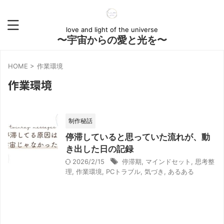
love and light of the universe
〜宇宙からの愛と光を〜
HOME
>
作業環境
作業環境
制作秘話
停滞していると思っていた流れが、動
き出した日の記録
2026/2/15
停滞期
,
マインドセット
,
思考整
理
,
作業環境
,
PCトラブル
,
気づき
,
あるある