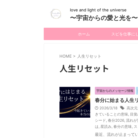
love and light of the universe
〜宇宙からの愛と光を〜
ホーム
スピを仕事に
HOME
>
人生リセット
人生リセット
宇宙からのメッセージ情報
春分に始まる人生
2026/3/18
高次元
きていることの意味
,
目覚
シード
,
春分2026
,
流れが
は
,
星読み
,
春分の意味
,
ス
最近、流れが止まって