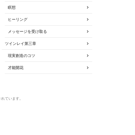
瞑想
ヒーリング
メッセージを受け取る
ツインレイ第三章
現実創造のコツ
才能開花
運営されています。