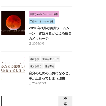
宇宙からのメッセージ情報
天空のエネルギー情報
2026年3月の満月ワームム
ーン｜皆既月食が伝える統合
のメッセージ
2026/3/3
潜在意識
現実創造のコツ
感覚を磨く
引き寄せ
自分のための出費になると、
手が止まってしまう理由
2026/2/23
検
索