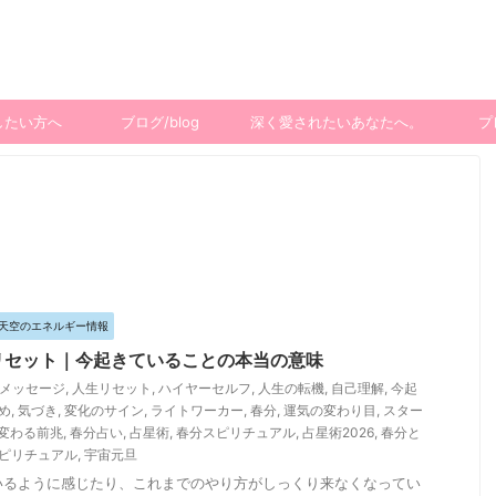
したい方へ
ブログ/blog
深く愛されたいあなたへ。
プ
魂のコード（DNA12³）が
教える、本物のご縁の見つ
け方
天空のエネルギー情報
リセット｜今起きていることの本当の意味
メッセージ
,
人生リセット
,
ハイヤーセルフ
,
人生の転機
,
自己理解
,
今起
め
,
気づき
,
変化のサイン
,
ライトワーカー
,
春分
,
運気の変わり目
,
スター
変わる前兆
,
春分占い
,
占星術
,
春分スピリチュアル
,
占星術2026
,
春分と
ピリチュアル
,
宇宙元旦
いるように感じたり、これまでのやり方がしっくり来なくなってい