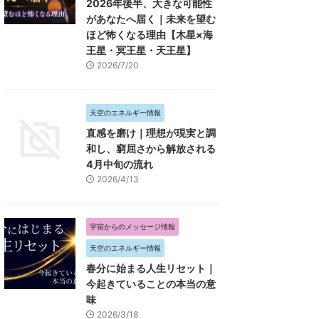
2026年後半、大きな可能性
があなたへ届く｜未来を望む
ほど怖くなる理由【木星×海
王星・冥王星・天王星】
2026/7/20
天空のエネルギー情報
直感を磨け｜理想が現実と調
和し、窮屈さから解放される
4月中旬の流れ
2026/4/13
宇宙からのメッセージ情報
天空のエネルギー情報
春分に始まる人生リセット｜
今起きていることの本当の意
味
2026/3/18